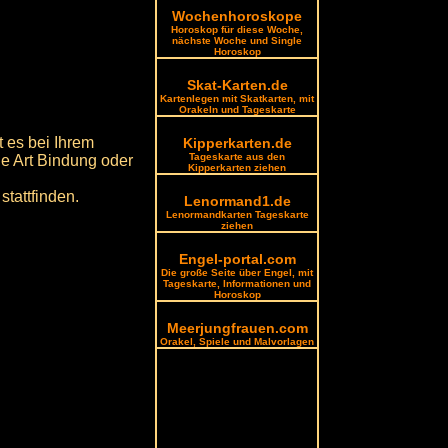
Wochenhoroskope
Horoskop für diese Woche,
nächste Woche und Single
Horoskop
Skat-Karten.de
Kartenlegen mit Skatkarten, mit
Orakeln und Tageskarte
 es bei Ihrem
Kipperkarten.de
Tageskarte aus den
e Art Bindung oder
Kipperkarten ziehen
tattfinden.
Lenormand1.de
Lenormandkarten Tageskarte
ziehen
Engel-portal.com
Die große Seite über Engel, mit
Tageskarte, Informationen und
Horoskop
Meerjungfrauen.com
Orakel, Spiele und Malvorlagen