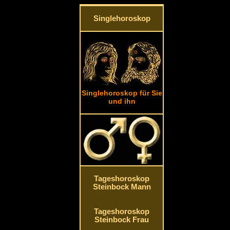
Singlehoroskop
Singlehoroskop für Sie
und ihn
Tageshoroskop
Steinbock Mann
Tageshoroskop
Steinbock Frau