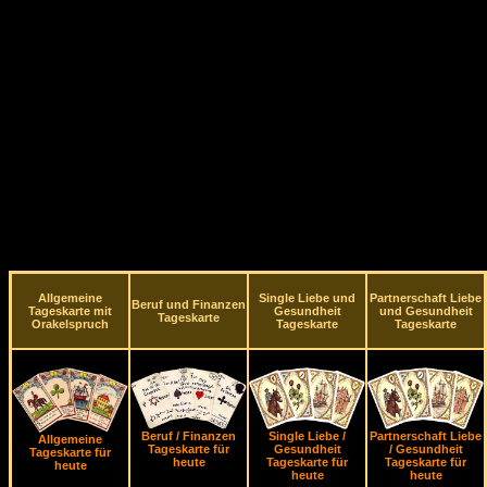
Allgemeine
Single Liebe und
Partnerschaft Liebe
Beruf und Finanzen
Tageskarte mit
Gesundheit
und Gesundheit
Tageskarte
Orakelspruch
Tageskarte
Tageskarte
Beruf / Finanzen
Single Liebe /
Partnerschaft Liebe
Allgemeine
Tageskarte für
Gesundheit
/ Gesundheit
Tageskarte für
heute
Tageskarte für
Tageskarte für
heute
heute
heute