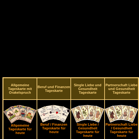
Allgemeine
Single Liebe und
Partnerschaft Liebe
Beruf und Finanzen
Tageskarte mit
Gesundheit
und Gesundheit
Tageskarte
Orakelspruch
Tageskarte
Tageskarte
Beruf / Finanzen
Single Liebe /
Partnerschaft Liebe
Allgemeine
Tageskarte für
Gesundheit
/ Gesundheit
Tageskarte für
heute
Tageskarte für
Tageskarte für
heute
heute
heute