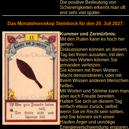
Die positive Bedeutung von
Schwierigkeiten erkennt man oft
erst sehr viel später.
Das Monatshoroskop Steinbock für den 20. Juli 2027:
Kummer und Zermürbnis:
Mit den Ruten kann es hoch her
gehen.
Diskussionen können an diesem
Tag bei Ihnen ausarten, mit den
falschen Worten können Sie
jemanden verletzen.
Sie können mit Ihren Worten
Macht demonstrieren, oder mit
Ihrem Wissen anderen Menschen
helfen.
Mit Worten und Stimme kann man
aber auch Freude bereiten.
Halten Sie sich an diesem Tag
einfach etwas zurück, selbst
wenn Sie im Recht sein sollten,
und Sie können sich einen
Haufen Ärger und unnötige
Energieverschwendung ersparen.