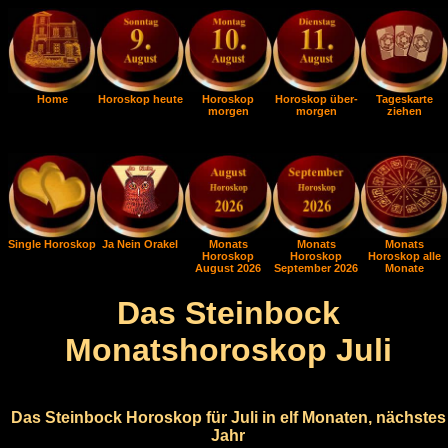
Home
Horoskop heute
Horoskop
Horoskop über-
Tageskarte
morgen
morgen
ziehen
Single Horoskop
Ja Nein Orakel
Monats
Monats
Monats
Horoskop
Horoskop
Horoskop alle
August 2026
September 2026
Monate
Das Steinbock
Monatshoroskop Juli
Das Steinbock Horoskop für Juli in elf Monaten, nächstes
Jahr