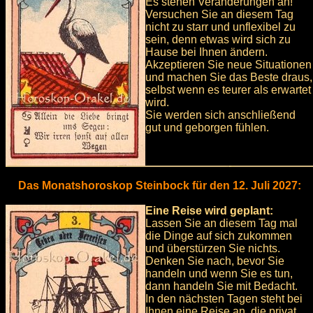
Es stehen Veränderungen an!
Versuchen Sie an diesem Tag
nicht zu starr und unflexibel zu
sein, denn etwas wird sich zu
Hause bei Ihnen ändern.
Akzeptieren Sie neue Situationen
und machen Sie das Beste draus,
selbst wenn es teurer als erwartet
wird.
Sie werden sich anschließend
gut und geborgen fühlen.
Das Monatshoroskop Steinbock für den 12. Juli 2027:
Eine Reise wird geplant:
Lassen Sie an diesem Tag mal
die Dinge auf sich zukommen
und überstürzen Sie nichts.
Denken Sie nach, bevor Sie
handeln und wenn Sie es tun,
dann handeln Sie mit Bedacht.
In den nächsten Tagen steht bei
Ihnen eine Reise an, die privat