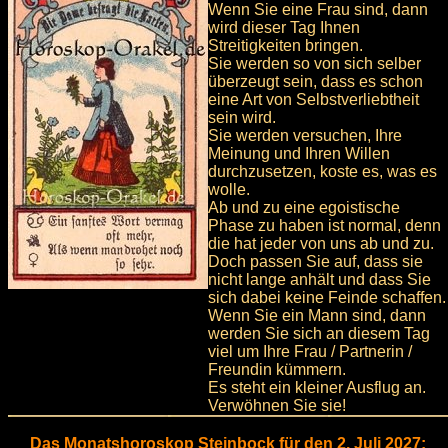
Wenn Sie eine Frau sind, dann
wird dieser Tag Ihnen
Streitigkeiten bringen.
Sie werden so von sich selber
überzeugt sein, dass es schon
eine Art von Selbstverliebtheit
sein wird.
Sie werden versuchen, Ihre
Meinung und Ihren Willen
durchzusetzen, koste es, was es
wolle.
Ab und zu eine egoistische
Phase zu haben ist normal, denn
die hat jeder von uns ab und zu.
Doch passen Sie auf, dass sie
nicht lange anhält und dass Sie
sich dabei keine Feinde schaffen.
Wenn Sie ein Mann sind, dann
werden Sie sich an diesem Tag
viel um Ihre Frau / Partnerin /
Freundin kümmern.
Es steht ein kleiner Ausflug an.
Verwöhnen Sie sie!
Das Monatshoroskop Steinbock für den 2. Juli 2027: