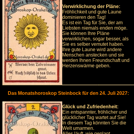
Verwirklichung der Pläne:
Fröhlichkeit und gute Laune
dominieren den Tag!
Es ist ein Tag für Sie, der am
Liebsten niemals enden möge.
Sie können Ihre Pläne
verwirklichen, sogar besser, als
Sie es selber vemutet haben.
Ihre gute Laune wird andere
Menschen anstecken und sie
werden Ihnen Freundschaft und
Herzenswärme geben.
Das Monatshoroskop Steinbock für den 24. Juli 2027:
Glück und Zufriedenheit:
Ein entspannter, fröhlicher und
glücklicher Tag wartet auf Sie!
In diesem Tag könnten Sie die
Welt umarmen.
Alles läuft, wie geplant.