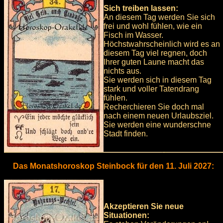
Sich treiben lassen:
An diesem Tag werden Sie sich
frei und wohl fühlen, wie ein
Fisch im Wasser.
Höchstwahrscheinlich wird es an
diesem Tag viel regnen, doch
Ihrer guten Laune macht das
nichts aus.
Sie werden sich in diesem Tag
stark und voller Tatendrang
fühlen.
Recherchieren Sie doch mal
nach einem neuen Urlaubsziel.
Sie werden eine wunderschne
Stadt finden.
Das Monatshoroskop Steinbock für den 11. Juli 2027:
Akzeptieren Sie neue
Situationen: