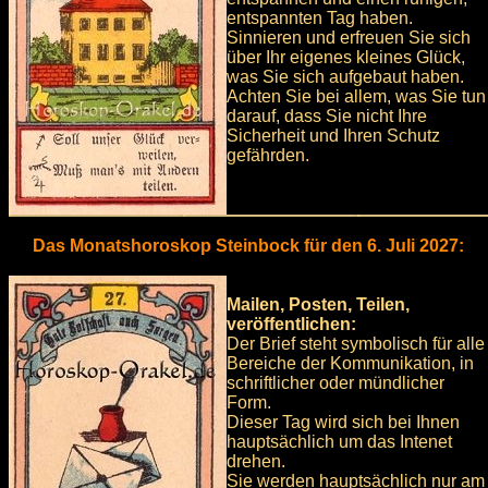
entspannten Tag haben.
Sinnieren und erfreuen Sie sich
über Ihr eigenes kleines Glück,
was Sie sich aufgebaut haben.
Achten Sie bei allem, was Sie tun
darauf, dass Sie nicht Ihre
Sicherheit und Ihren Schutz
gefährden.
Das Monatshoroskop Steinbock für den 6. Juli 2027:
Mailen, Posten, Teilen,
veröffentlichen:
Der Brief steht symbolisch für alle
Bereiche der Kommunikation, in
schriftlicher oder mündlicher
Form.
Dieser Tag wird sich bei Ihnen
hauptsächlich um das Intenet
drehen.
Sie werden hauptsächlich nur am