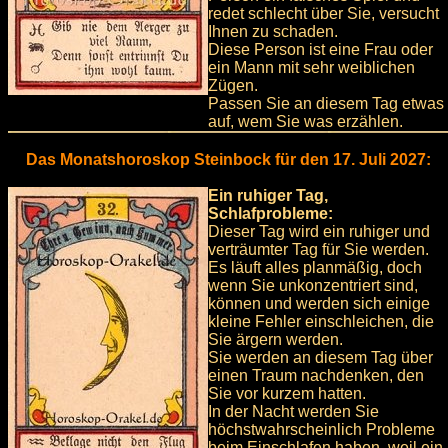
redet schlecht über Sie, versucht
Ihnen zu schaden.
Diese Person ist eine Frau oder
ein Mann mit sehr weiblichen
Zügen.
Passen Sie an diesem Tag etwas
auf, wem Sie was erzählen.
Das Monatshoroskop Steinbock für den 17. Juli 2027:
Ein ruhiger Tag,
Schlafprobleme:
Dieser Tag wird ein ruhiger und
verträumter Tag für Sie werden.
Es läuft alles planmäßig, doch
wenn Sie unkonzentriert sind,
können und werden sich einige
kleine Fehler einschleichen, die
Sie ärgern werden.
Sie werden an diesem Tag über
einen Traum nachdenken, den
Sie vor kurzem hatten.
In der Nacht werden Sie
höchstwahrscheinlich Probleme
beim Einschlafen haben, weil ein