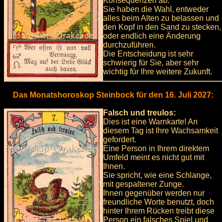
Konsequenzen ab.
Sie haben die Wahl, entweder
alles beim Alten zu belassen und
den Kopf in den Sand zu stecken,
oder endlich eine Änderung
durchzuführen.
Die Entscheidung ist sehr
schwierig für Sie, aber sehr
wichtig für Ihre weitere Zukunft.
Das Monatshoroskop Steinbock für den 16. Juli 2027:
Falsch und treulos:
Dies ist eine Warnkarte! An
diesem Tag ist Ihre Wachsamkeit
gefordert.
Eine Person in Ihrem direktem
Umfeld meint es nicht gut mit
Ihnen.
Sie spricht, wie eine Schlange,
mit gespaltener Zunge.
Ihnen gegenüber werden nur
freundliche Worte benutzt, doch
hinter Ihrem Rücken treibt diese
Person ein falsches Spiel und