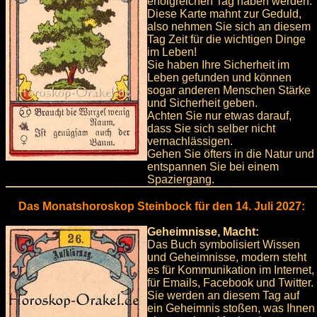
erfolgreichen Tag haben werden.
Diese Karte mahnt zur Geduld,
also nehmen Sie sich an diesem
Tag Zeit für die wichtigen Dinge
im Leben!
Sie haben Ihre Sicherheit im
Leben gefunden und können
sogar anderen Menschen Stärke
und Sicherheit geben.
Achten Sie nur etwas darauf,
dass Sie sich selber nicht
vernachlässigen.
Gehen Sie öfters in die Natur und
entspannen Sie bei einem
Spaziergang.
Das Monatshoroskop Steinbock für den 14. Juli 2027:
Geheimnisse, Macht:
Das Buch symbolisiert Wissen
und Geheimnisse, modern steht
es für Kommunikation im Internet,
für Emails, Facebook und Twitter.
Sie werden an diesem Tag auf
ein Geheimnis stoßen, was Ihnen